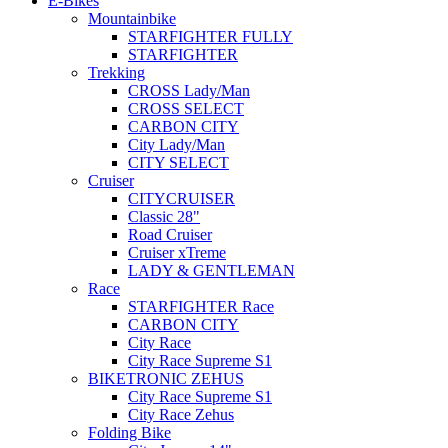
E-Bikes
Mountainbike
STARFIGHTER FULLY
STARFIGHTER
Trekking
CROSS Lady/Man
CROSS SELECT
CARBON CITY
City Lady/Man
CITY SELECT
Cruiser
CITYCRUISER
Classic 28"
Road Cruiser
Cruiser xTreme
LADY & GENTLEMAN
Race
STARFIGHTER Race
CARBON CITY
City Race
City Race Supreme S1
BIKETRONIC ZEHUS
City Race Supreme S1
City Race Zehus
Folding Bike