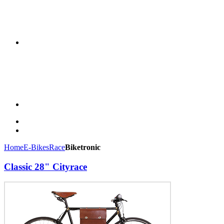
Home
E-Bikes
Race
Biketronic
Classic 28" Cityrace