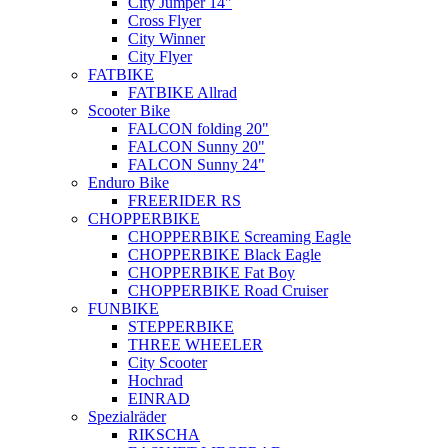
City Jumper 14"
Cross Flyer
City Winner
City Flyer
FATBIKE
FATBIKE Allrad
Scooter Bike
FALCON folding 20"
FALCON Sunny 20"
FALCON Sunny 24"
Enduro Bike
FREERIDER RS
CHOPPERBIKE
CHOPPERBIKE Screaming Eagle
CHOPPERBIKE Black Eagle
CHOPPERBIKE Fat Boy
CHOPPERBIKE Road Cruiser
FUNBIKE
STEPPERBIKE
THREE WHEELER
City Scooter
Hochrad
EINRAD
Spezialräder
RIKSCHA