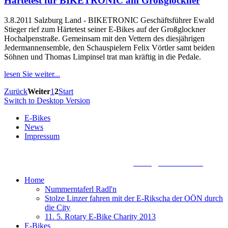
Härtetest für BIKETRONIC am Großglockner
3.8.2011 Salzburg Land - BIKETRONIC Geschäftsführer Ewald
Stieger rief zum Härtetest seiner E-Bikes auf der Großglockner
Hochalpenstraße. Gemeinsam mit den Vettern des diesjährigen
Jedermannensemble, den Schauspielern Felix Vörtler samt beiden
Söhnen und Thomas Limpinsel trat man kräftig in die Pedale.
lesen Sie weiter...
Zurück
Weiter
1
2
Start
Switch to Desktop Version
E-Bikes
News
Impressum
Biketronic e-Bikes, Dörnbacherstraße 3 - 5, A - 4061 Pasching,
+43 7221 88155 0, +43 699 13388888,
office@biketronic.at
Home
Nummerntaferl Radl'n
Stolze Linzer fahren mit der E-Rikscha der OÖN durch
die City
11. 5. Rotary E-Bike Charity 2013
E-Bikes