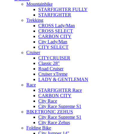
Mountainbike
STARFIGHTER FULLY
STARFIGHTER
Trekking
CROSS Lady/Man
CROSS SELECT
CARBON CITY
City Lady/Man
CITY SELECT
Cruiser
CITYCRUISER
Classic 28"
Road Cruiser
Cruiser xTreme
LADY & GENTLEMAN
Race
STARFIGHTER Race
CARBON CITY
City Race
City Race Supreme S1
BIKETRONIC ZEHUS
City Race Supreme S1
City Race Zehus
Folding Bike
City Jumper 14"