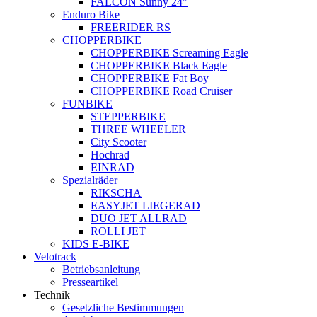
FALCON Sunny 24"
Enduro Bike
FREERIDER RS
CHOPPERBIKE
CHOPPERBIKE Screaming Eagle
CHOPPERBIKE Black Eagle
CHOPPERBIKE Fat Boy
CHOPPERBIKE Road Cruiser
FUNBIKE
STEPPERBIKE
THREE WHEELER
City Scooter
Hochrad
EINRAD
Spezialräder
RIKSCHA
EASYJET LIEGERAD
DUO JET ALLRAD
ROLLI JET
KIDS E-BIKE
Velotrack
Betriebsanleitung
Presseartikel
Technik
Gesetzliche Bestimmungen