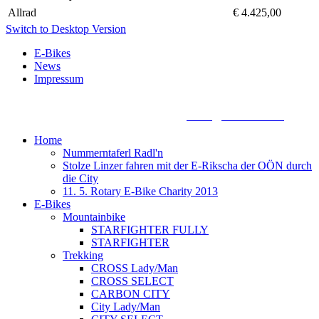
Allrad
€ 4.425,00
Switch to Desktop Version
E-Bikes
News
Impressum
Biketronic e-Bikes, Dörnbacherstraße 3 - 5, A - 4061 Pasching,
+43 7221 88155 0, +43 699 13388888,
office@biketronic.at
Home
Nummerntaferl Radl'n
Stolze Linzer fahren mit der E-Rikscha der OÖN durch
die City
11. 5. Rotary E-Bike Charity 2013
E-Bikes
Mountainbike
STARFIGHTER FULLY
STARFIGHTER
Trekking
CROSS Lady/Man
CROSS SELECT
CARBON CITY
City Lady/Man