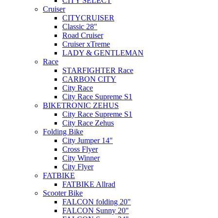
CITY SELECT
Cruiser
CITYCRUISER
Classic 28"
Road Cruiser
Cruiser xTreme
LADY & GENTLEMAN
Race
STARFIGHTER Race
CARBON CITY
City Race
City Race Supreme S1
BIKETRONIC ZEHUS
City Race Supreme S1
City Race Zehus
Folding Bike
City Jumper 14"
Cross Flyer
City Winner
City Flyer
FATBIKE
FATBIKE Allrad
Scooter Bike
FALCON folding 20"
FALCON Sunny 20"