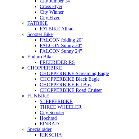
City Jumper 14"
Cross Flyer
City Winner
City Flyer
FATBIKE
FATBIKE Allrad
Scooter Bike
FALCON folding 20"
FALCON Sunny 20"
FALCON Sunny 24"
Enduro Bike
FREERIDER RS
CHOPPERBIKE
CHOPPERBIKE Screaming Eagle
CHOPPERBIKE Black Eagle
CHOPPERBIKE Fat Boy
CHOPPERBIKE Road Cruiser
FUNBIKE
STEPPERBIKE
THREE WHEELER
City Scooter
Hochrad
EINRAD
Spezialräder
RIKSCHA