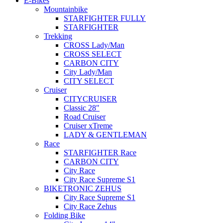
E-Bikes
Mountainbike
STARFIGHTER FULLY
STARFIGHTER
Trekking
CROSS Lady/Man
CROSS SELECT
CARBON CITY
City Lady/Man
CITY SELECT
Cruiser
CITYCRUISER
Classic 28"
Road Cruiser
Cruiser xTreme
LADY & GENTLEMAN
Race
STARFIGHTER Race
CARBON CITY
City Race
City Race Supreme S1
BIKETRONIC ZEHUS
City Race Supreme S1
City Race Zehus
Folding Bike