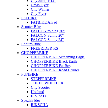
City Jumper 14"
Cross Flyer
City Winner
City Flyer
FATBIKE
FATBIKE Allrad
Scooter Bike
FALCON folding 20"
FALCON Sunny 20"
FALCON Sunny 24"
Enduro Bike
FREERIDER RS
CHOPPERBIKE
CHOPPERBIKE Screaming Eagle
CHOPPERBIKE Black Eagle
CHOPPERBIKE Fat Boy
CHOPPERBIKE Road Cruiser
FUNBIKE
STEPPERBIKE
THREE WHEELER
City Scooter
Hochrad
EINRAD
Spezialräder
RIKSCHA